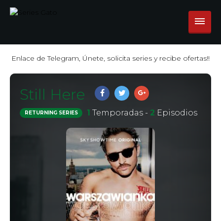
Enlace de Telegram, Únete, solicita series y recibe ofertas!!
Still Here
1
Temporadas -
2
Episodios
RETURNING SERIES