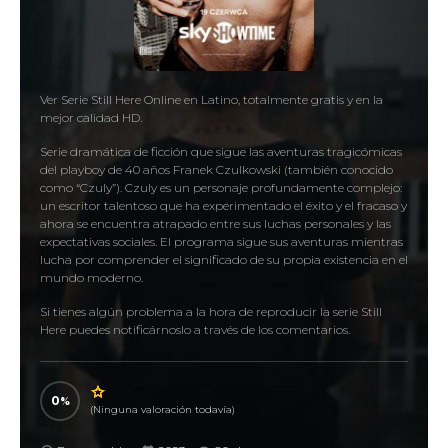
Ver Serie Still Here Online en Latino, totalmente gratis y en la
mejor calidad HD.
Serie dramática de ficción que sigue las aventuras tragicómicas
del playboy de 40 años Franek Czulkowski (también conocido
como “Czuly”). Czuly es un personaje profundamente complejo:
un escritor talentoso que ha experimentado el éxito y el fracaso y
ahora se encuentra atrapado entre sus luchas personales y las
expectativas sociales. El programa sigue sus aventuras mientras
lucha por comprender el significado de su propia existencia en el
mundo moderno.
Si tienes algún problema a la hora de reproducir la serie Still
Here puedes notificárnoslo a través de los comentarios.
Series Gato Still Here
0
(Ninguna valoración todavía)
Ver Still Here Online en HD Gratis