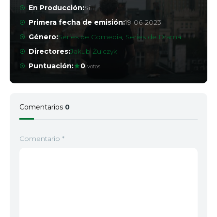
En Producción:
Sí
Primera fecha de emisión:
19-06-2023
Género:
Series de Comedia
,
Series de Drama
Directores:
Jakub Żulczyk
Puntuación:
0
votos
Comentarios
0
Comentario
*