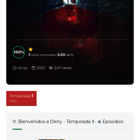
100
(
1
votos, promedio:
5,00
de 5)
Array
2025
247 views
Temporada
1
4 Ep.
It: Bienvenidos a Derry - Temporada
1
-
4
Episodios