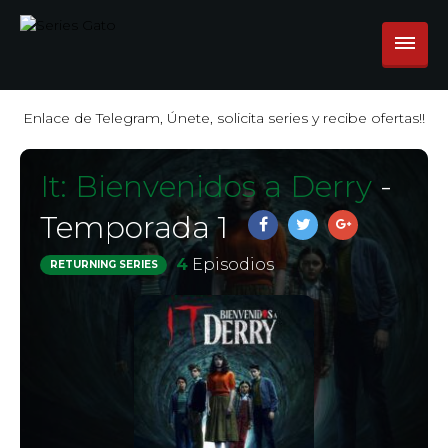
Enlace de Telegram, Únete, solicita series y recibe ofertas!!
It: Bienvenidos a Derry
-
Temporada 1
4
Episodios
RETURNING SERIES