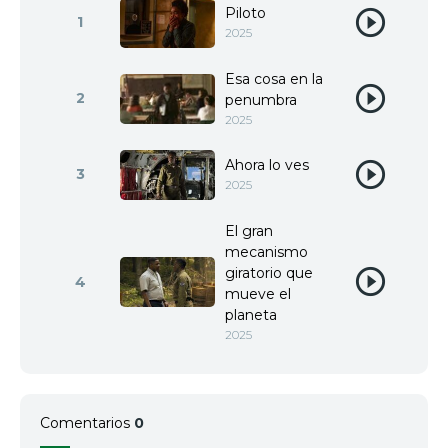
Piloto
1
2025
Esa cosa en la
2
penumbra
2025
Ahora lo ves
3
2025
El gran
mecanismo
giratorio que
4
mueve el
planeta
2025
Comentarios
0